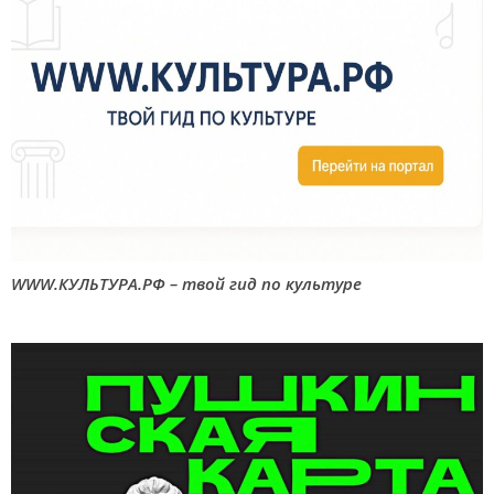
WWW.КУЛЬТУРА.РФ – твой гид по культуре