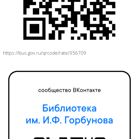
https://bus.gov.ru/qrcode/rate/356709