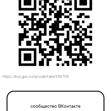
https://bus.gov.ru/qrcode/rate/356709