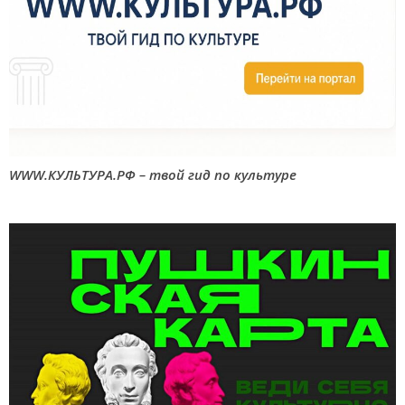
WWW.КУЛЬТУРА.РФ – твой гид по культуре