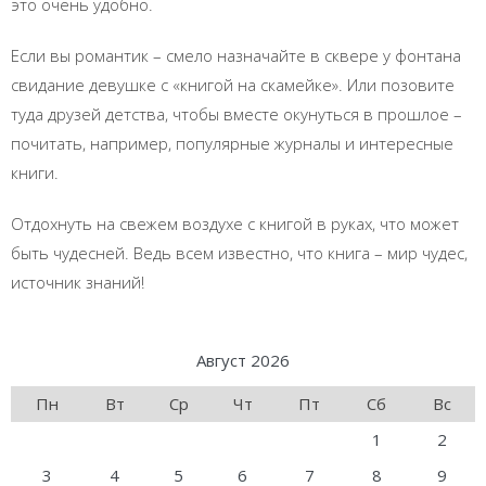
это очень удобно.
Если вы романтик – смело назначайте в сквере у фонтана
свидание девушке с «книгой на скамейке». Или позовите
туда друзей детства, чтобы вместе окунуться в прошлое –
почитать, например, популярные журналы и интересные
книги.
Отдохнуть на свежем воздухе с книгой в руках, что может
быть чудесней. Ведь всем известно, что книга – мир чудес,
источник знаний!
Август 2026
Пн
Вт
Ср
Чт
Пт
Сб
Вс
1
2
3
4
5
6
7
8
9