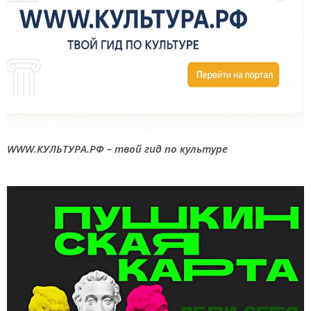
WWW.КУЛЬТУРА.РФ – твой гид по культуре