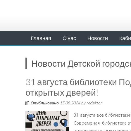
Главная
О нас
Новости
Каби
Новости Детской городс
31 августа библиотеки По
открытых дверей!
Опубликовано
15.08.2024
by
redaktor
31 августа все библиотеки
Современая библиотека эт
интеллектуальных и творче