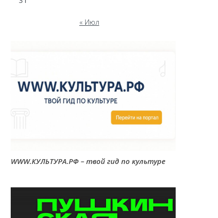
31
« Июл
WWW.КУЛЬТУРА.РФ – твой гид по культуре