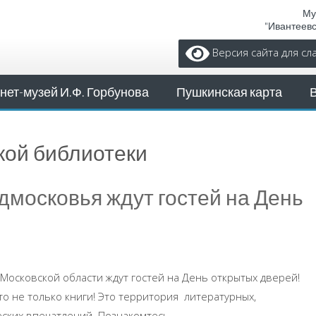
Му
"Ивантеев
Версия сайта для с
нет-музей И.Ф. Горбунова
Пушкинская карта
кой библиотеки
дмосковья ждут гостей на День
 Московской области ждут гостей на День открытых дверей!
о не только книги! Это территория литературных,
ских впечатлений. Познакомтесь ...