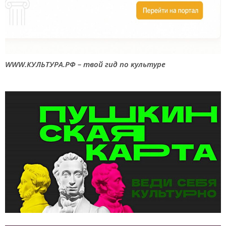
WWW.КУЛЬТУРА.РФ – твой гид по культуре