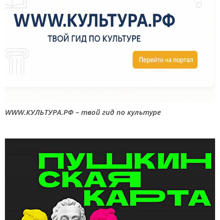
WWW.КУЛЬТУРА.РФ – твой гид по культуре