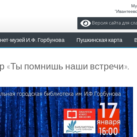
Му
"Ивантеев
Версия сайта для с
нет-музей И.Ф. Горбунова
Пушкинская карта
 «Ты помнишь наши встречи».