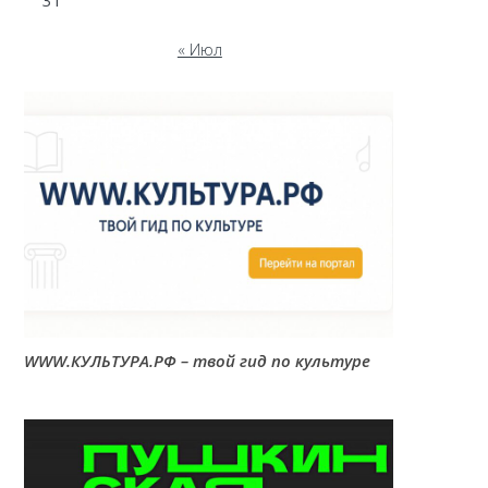
31
« Июл
WWW.КУЛЬТУРА.РФ – твой гид по культуре