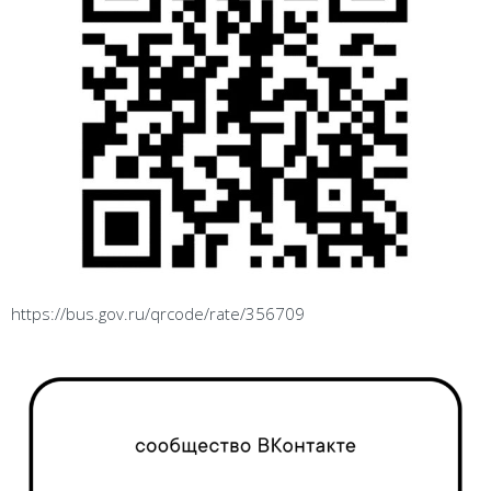
https://bus.gov.ru/qrcode/rate/356709