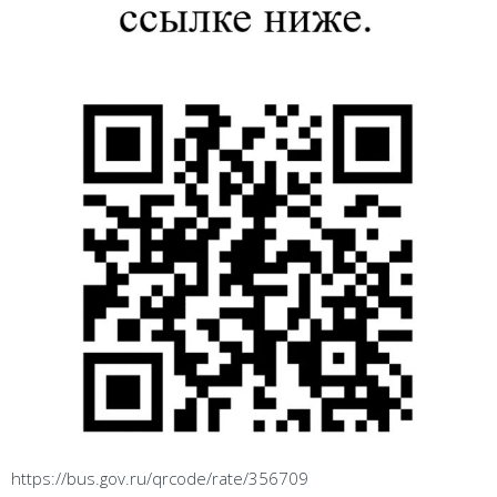
https://bus.gov.ru/qrcode/rate/356709