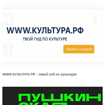
WWW.КУЛЬТУРА.РФ – твой гид по культуре