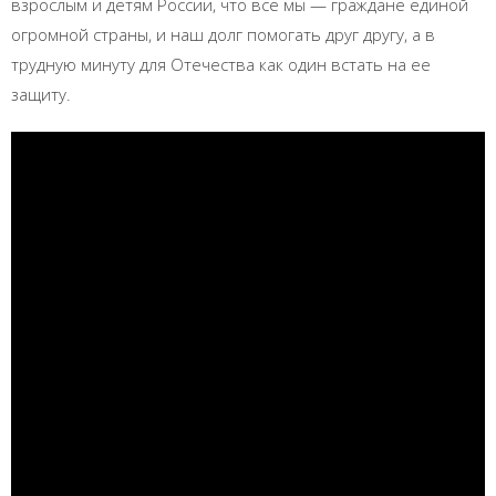
взрослым и детям России, что все мы — граждане единой
огромной страны, и наш долг помогать друг другу, а в
трудную минуту для Отечества как один встать на ее
защиту.