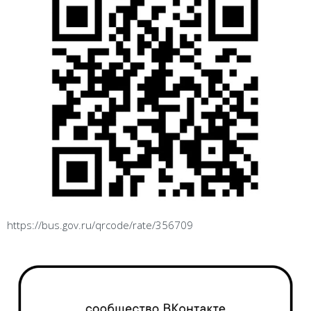
https://bus.gov.ru/qrcode/rate/356709