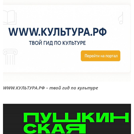
WWW.КУЛЬТУРА.РФ – твой гид по культуре