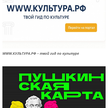
WWW.КУЛЬТУРА.РФ – твой гид по культуре