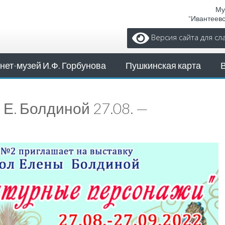
Му
"Ивантеев
Версия сайта для с
нет-музей И.Ф. Горбунова
Пушкинская карта
 Е. Болдиной 27.08. —