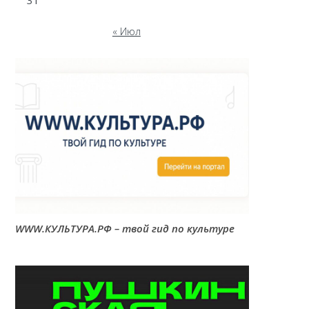
31
« Июл
WWW.КУЛЬТУРА.РФ – твой гид по культуре