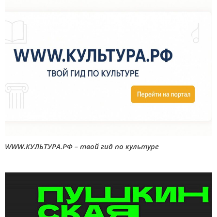
WWW.КУЛЬТУРА.РФ – твой гид по культуре