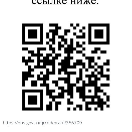
https://bus.gov.ru/qrcode/rate/356709