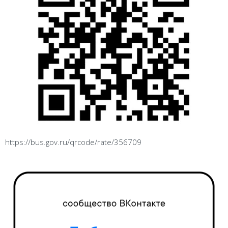
https://bus.gov.ru/qrcode/rate/356709