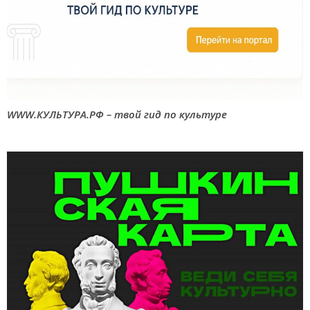
WWW.КУЛЬТУРА.РФ – твой гид по культуре