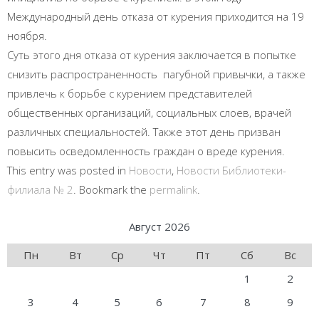
Международный день отказа от курения приходится на 19
ноября.
Суть этого дня отказа от курения заключается в попытке
снизить распространенность пагубной привычки, а также
привлечь к борьбе с курением представителей
общественных организаций, социальных слоев, врачей
различных специальностей. Также этот день призван
повысить осведомленность граждан о вреде курения.
This entry was posted in
Новости
,
Новости Библиотеки-
филиала № 2
. Bookmark the
permalink
.
Август 2026
Пн
Вт
Ср
Чт
Пт
Сб
Вс
1
2
3
4
5
6
7
8
9