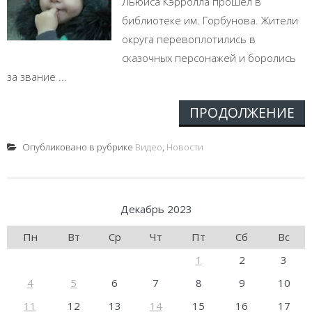
Льюиса Кэрролла прошёл в
библиотеке им. Горбунова. Жители
округа перевоплотились в
сказочных персонажей и боролись
за звание ...
ПРОДОЛЖЕНИЕ
Опубликовано в рубрике
Видео
,
Новости
Декабрь 2023
Пн
Вт
Ср
Чт
Пт
Сб
Вс
1
2
3
4
5
6
7
8
9
10
11
12
13
14
15
16
17