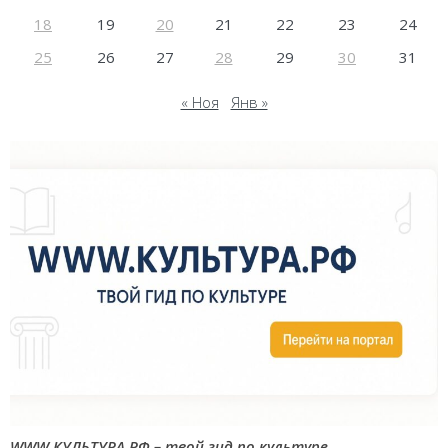
18
19
20
21
22
23
24
25
26
27
28
29
30
31
« Ноя
Янв »
WWW.КУЛЬТУРА.РФ – твой гид по культуре