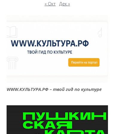
« Окт
Дек »
WWW.КУЛЬТУРА.РФ – твой гид по культуре