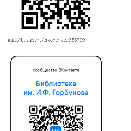
https://bus.gov.ru/qrcode/rate/356709