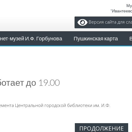
Му
"Ивантеев
Версия сайта для с
нет-музей И.Ф. Горбунова
Пушкинская карта
отает до 19.00
емента Центральной городской библиотеки им. И.Ф.
ПРОДОЛЖЕНИЕ