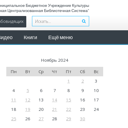
ниципальное Бюджетное Учреждение Культуры
ская Централизованная Библиотечная Система"
лабовидящих
Видео
Книги
Ещё меню
Ноябрь 2024
Пн
Вт
Ср
Чт
Пт
Сб
Вс
1
2
3
4
5
6
7
8
9
10
11
12
13
14
15
16
17
18
19
20
21
22
23
24
25
26
27
28
29
30