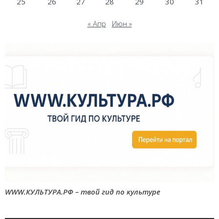
25
26
27
28
29
30
31
« Апр
Июн »
WWW.КУЛЬТУРА.РФ – твой гид по культуре