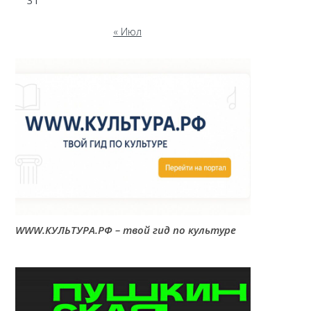
31
« Июл
WWW.КУЛЬТУРА.РФ – твой гид по культуре