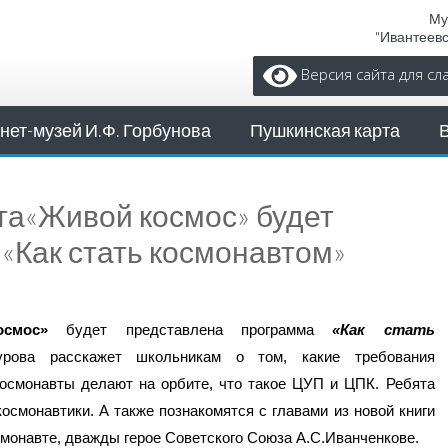
Му
"Ивантеев
Версия сайта для с
нет-музей И.Ф. Горбунова
Пушкинская карта
кта«Живой космос» будет
«Как стать космонавтом»
смос»
будет представлена программа
«Как стать
ова расскажет школьникам о том, какие требования
космонавты делают на орбите, что такое ЦУП и ЦПК. Ребята
осмонавтики. А также познакомятся с главами из новой книги
монавте, дважды герое Советского Союза А.С.Иванченкове.