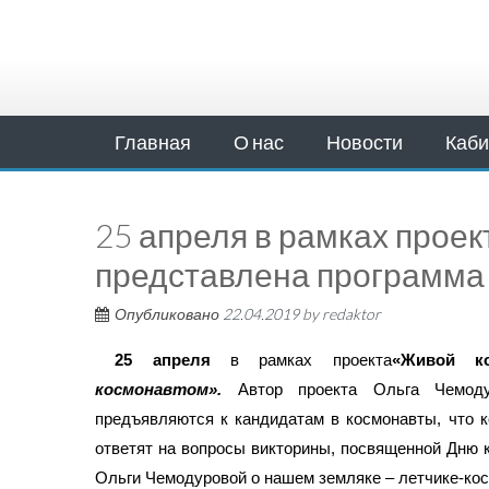
Главная
О нас
Новости
Каби
25 апреля в рамках прое
представлена программа 
Опубликовано
22.04.2019
by
redaktor
25 апреля
в рамках проекта
«Живой ко
космонавтом».
Автор проекта Ольга Чемодур
предъявляются к кандидатам в космонавты, что 
ответят на вопросы викторины, посвященной Дню к
Ольги Чемодуровой о нашем земляке – летчике-кос