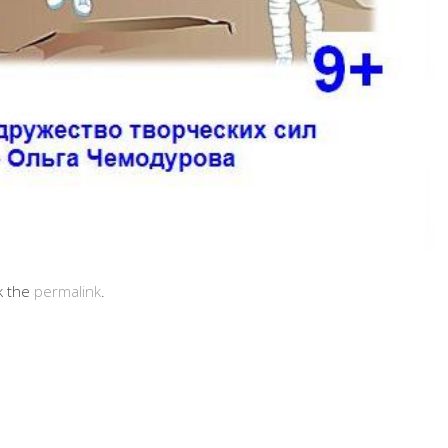
k the
permalink
.