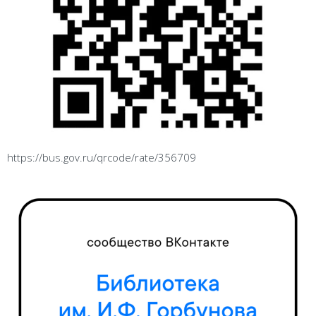
https://bus.gov.ru/qrcode/rate/356709