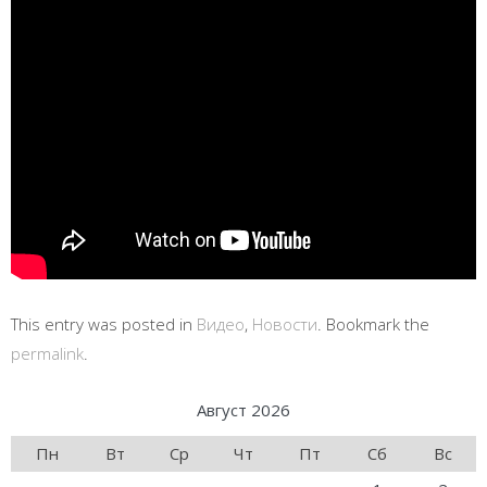
This entry was posted in
Видео
,
Новости
. Bookmark the
permalink
.
Август 2026
Пн
Вт
Ср
Чт
Пт
Сб
Вс