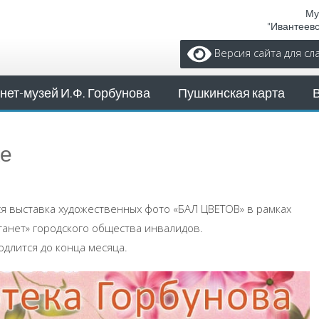
Му
"Ивантеев
Версия сайта для с
нет-музей И.Ф. Горбунова
Пушкинская карта
ке
ся выставка художественных фото «БАЛ ЦВЕТОВ» в рамках
танет» городского общества инвалидов.
длится до конца месяца.