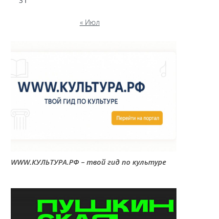
31
« Июл
WWW.КУЛЬТУРА.РФ – твой гид по культуре