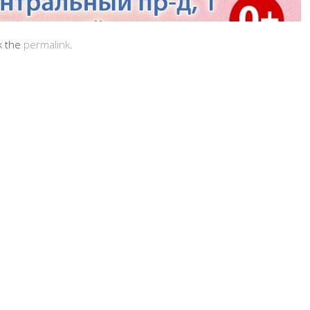
k the
permalink
.