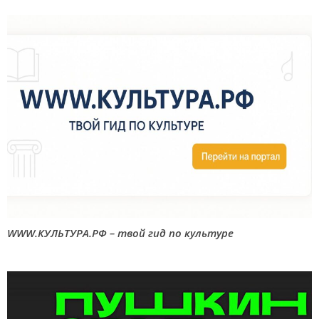
WWW.КУЛЬТУРА.РФ – твой гид по культуре