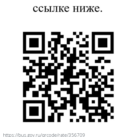
https://bus.gov.ru/qrcode/rate/356709