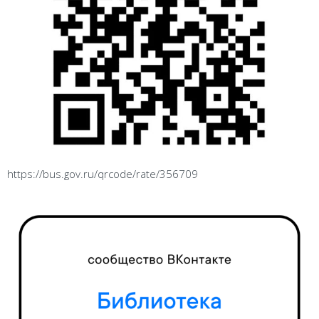
https://bus.gov.ru/qrcode/rate/356709