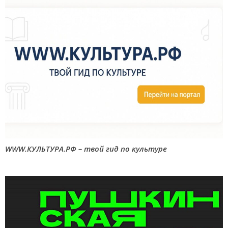
WWW.КУЛЬТУРА.РФ – твой гид по культуре