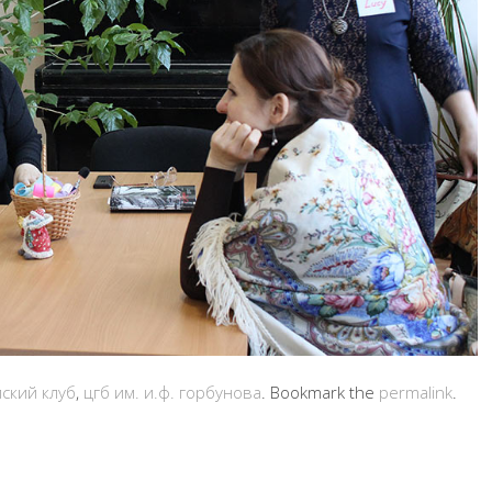
ский клуб
,
цгб им. и.ф. горбунова
. Bookmark the
permalink
.