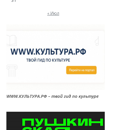
31
« Июл
WWW.КУЛЬТУРА.РФ – твой гид по культуре