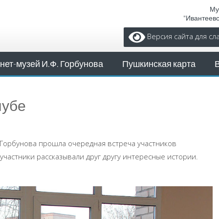
Му
"Ивантеев
Версия сайта для с
нет-музей И.Ф. Горбунова
Пушкинская карта
лубе
. Горбунова прошла очередная встреча участников
 участники рассказывали друг другу интересные истории.