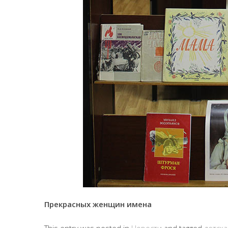
Прекрасных женщин имена
This entry was posted in
Новости
and tagged
детск