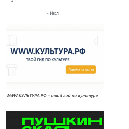
31
« Июл
WWW.КУЛЬТУРА.РФ – твой гид по культуре