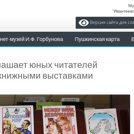
Му
"Ивантеев
Версия сайта для с
нет-музей И.Ф. Горбунова
Пушкинская карта
лашает юных читателей
 книжными выставками