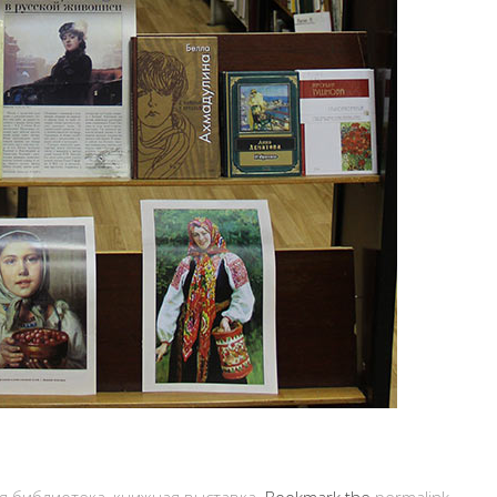
ая библиотека
,
книжная выставка
. Bookmark the
permalink
.