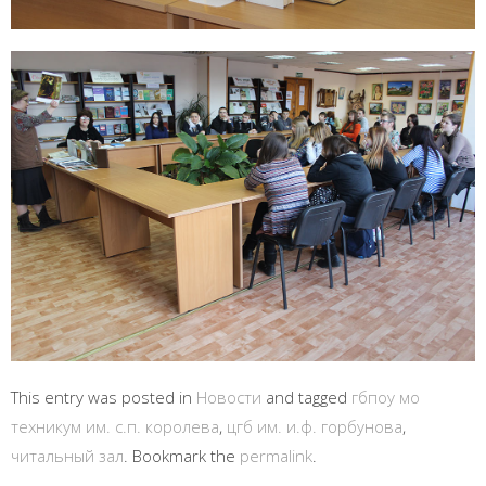
This entry was posted in
Новости
and tagged
гбпоу мо
техникум им. с.п. королева
,
цгб им. и.ф. горбунова
,
читальный зал
. Bookmark the
permalink
.