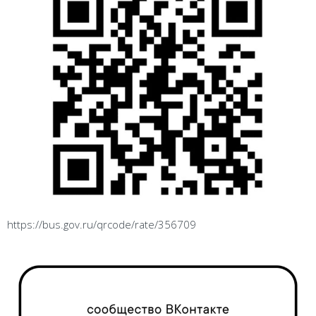
https://bus.gov.ru/qrcode/rate/356709