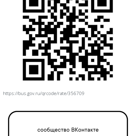
https://bus.gov.ru/qrcode/rate/356709