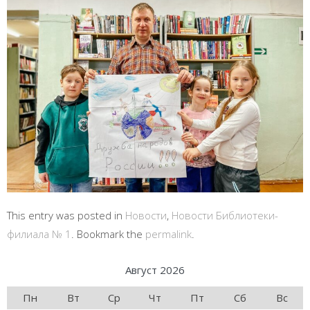
This entry was posted in
Новости
,
Новости Библиотеки-
филиала № 1
. Bookmark the
permalink
.
Август 2026
Пн
Вт
Ср
Чт
Пт
Сб
Вс