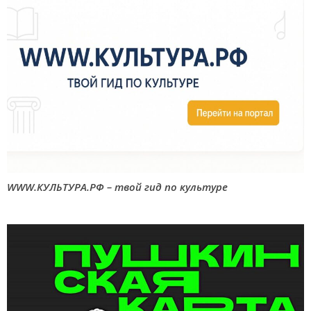
WWW.КУЛЬТУРА.РФ – твой гид по культуре