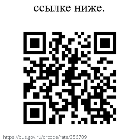
https://bus.gov.ru/qrcode/rate/356709