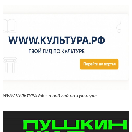
WWW.КУЛЬТУРА.РФ – твой гид по культуре