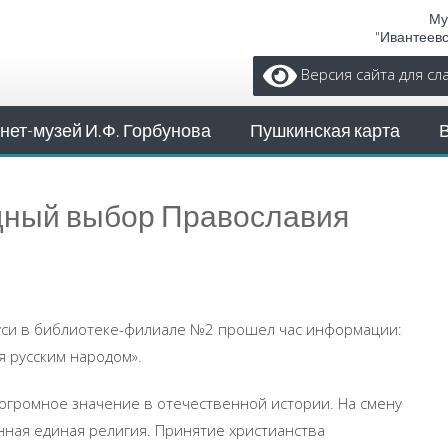
Му
"Ивантеев
Версия сайта для с
нет-музей И.Ф. Горбунова
Пушкинская карта
дный выбор Православия
уси в библиотеке-филиале №2 прошел час информации:
 русским народом».
огромное значение в отечественной истории. На смену
ная единая религия. Принятие христианства