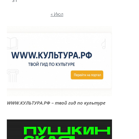
31
« Июл
WWW.КУЛЬТУРА.РФ – твой гид по культуре