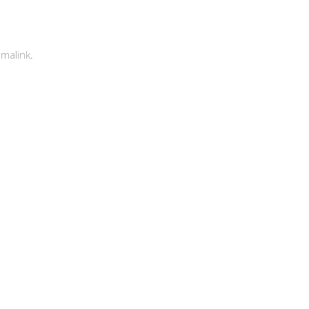
malink
.