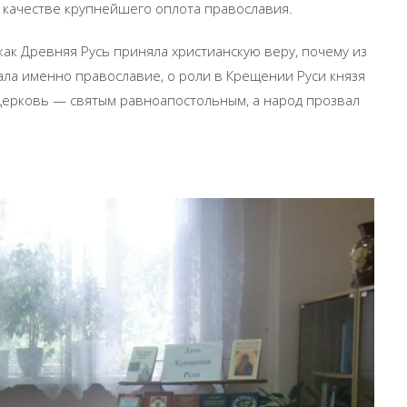
 качестве крупнейшего оплота православия.
 как Древняя Русь приняла христианскую веру, почему из
ала именно православие, о роли в Крещении Руси князя
 церковь — святым равноапостольным, а народ прозвал