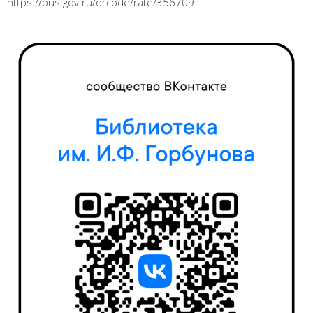
https://bus.gov.ru/qrcode/rate/356709