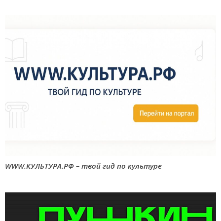
WWW.КУЛЬТУРА.РФ – твой гид по культуре