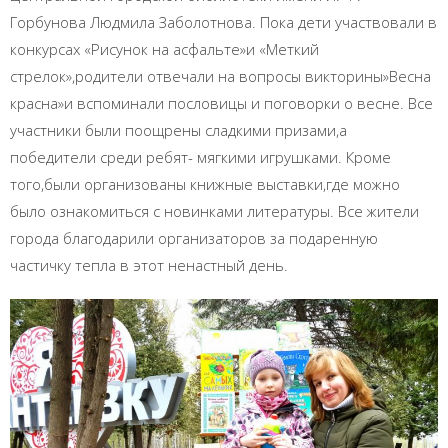
Горбунова Людмила Заболотнова. Пока дети участвовали в
конкурсах «Рисунок на асфальте»и «Меткий
стрелок»,родители отвечали на вопросы викторины»Весна
красна»и вспоминали пословицы и поговорки о весне. Все
участники были поощрены сладкими призами,а
победители среди ребят- мягкими игрушками. Кроме
того,были организованы книжные выставки,где можно
было ознакомиться с новинками литературы. Все жители
города благодарили организаторов за подаренную
частичку тепла в этот ненастный день.