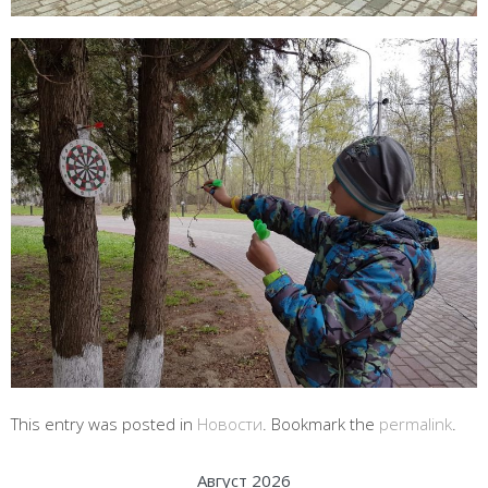
This entry was posted in
Новости
. Bookmark the
permalink
.
Август 2026