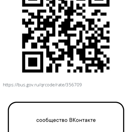
https://bus.gov.ru/qrcode/rate/356709