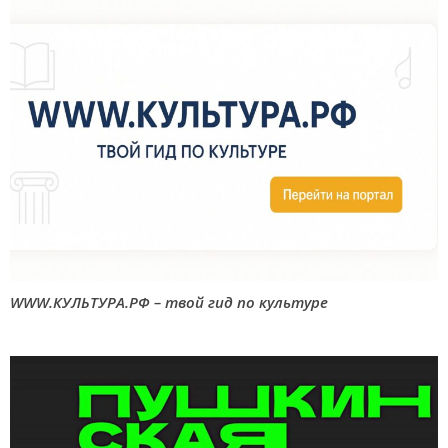
WWW.КУЛЬТУРА.РФ – твой гид по культуре