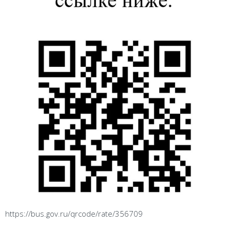
https://bus.gov.ru/qrcode/rate/356709