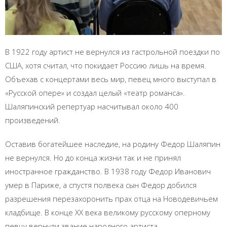
В 1922 году артист не вернулся из гастрольной поездки по
США, хотя считал, что покидает Россию лишь на время.
Объехав с концертами весь мир, певец много выступал в
«Русской опере» и создал целый «театр романса».
Шаляпинский репертуар насчитывал около 400
произведений.
Оставив богатейшее наследие, на родину Федор Шаляпин
не вернулся. Но до конца жизни так и не принял
иностранное гражданство. В 1938 году Федор Иванович
умер в Париже, а спустя полвека сын Федор добился
разрешения перезахоронить прах отца на Новодевичьем
кладбище. В конце ХХ века великому русскому оперному
певцу вернули звание народного артиста.