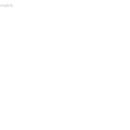
malink
.