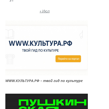
31
« Июл
WWW.КУЛЬТУРА.РФ – твой гид по культуре