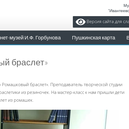
Му
"Ивантеев
Версия сайта для с
нет-музей И.Ф. Горбунова
Пушкинская карта
ый браслет»
» Ромашковый браслет». Преподаватель творческой студии
аслетики из резиночек. На мастер-класс к нам пришли дети
слет из ромашек.