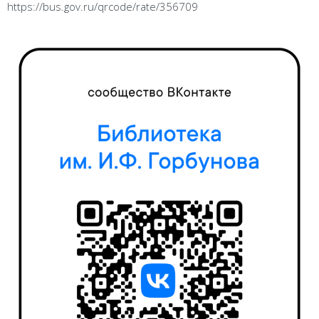
https://bus.gov.ru/qrcode/rate/356709