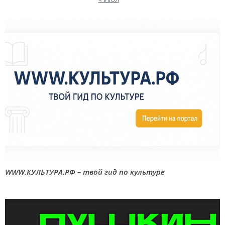
WWW.КУЛЬТУРА.РФ – твой гид по культуре