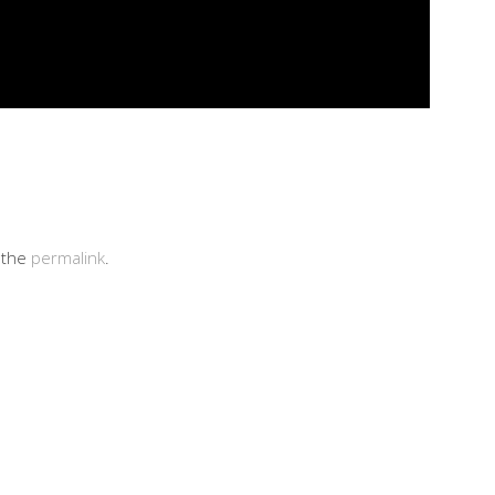
 the
permalink
.