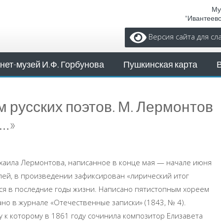
Му
"Ивантеев
Версия сайта для с
нет-музей И.Ф. Горбунова
Пушкинская карта
русских поэтов. М. Лермонтов
у…»
хаила Лермонтова, написанное в конце мая — начале июня
лей, в произведении зафиксирован «лирический итог
лся в последние годы жизни. Написано пятистопным хореем
но в журнале «Отечественные записки» (1843, № 4).
у к которому в 1861 году сочинила композитор Елизавета