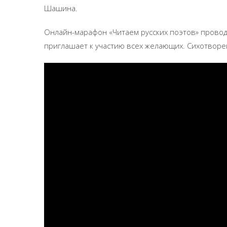
Шашина.
Онлайн-марафон «Читаем русских поэтов» провод
приглашает к участию всех желающих. Сихотворен