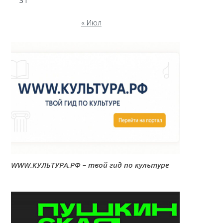
31
« Июл
WWW.КУЛЬТУРА.РФ – твой гид по культуре