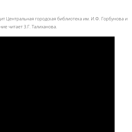
ит Центральная городская библиотека им. И.Ф. Горбунова и
ие читает З.Г. Талиханова.