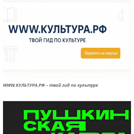
WWW.КУЛЬТУРА.РФ – твой гид по культуре