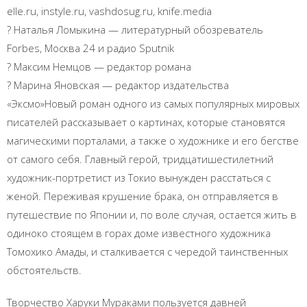
elle.ru, instyle.ru, vashdosug.ru, knife.media
? Наталья Ломыкина — литературный обозреватель
Forbes, Москва 24 и радио Sputnik
? Максим Немцов — редактор романа
? Марина Яновская — редактор издательства
«Эксмо»Новый роман одного из самых популярных мировых
писателей рассказывает о картинах, которые становятся
магическими порталами, а также о художнике и его бегстве
от самого себя. Главный герой, тридцатишестилетний
художник-портретист из Токио вынужден расстаться с
женой. Переживая крушение брака, он отправляется в
путешествие по Японии и, по воле случая, остается жить в
одиноко стоящем в горах доме известного художника
Томохико Амады, и сталкивается с чередой таинственных
обстоятельств.
Творчество Харуки Мураками пользуется давней