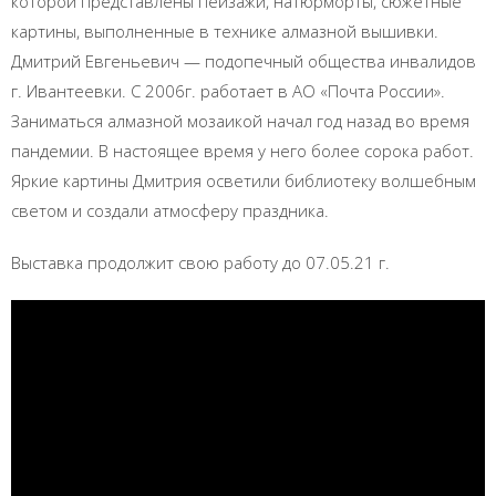
которой представлены пейзажи, натюрморты, сюжетные
картины, выполненные в технике алмазной вышивки.
Дмитрий Евгеньевич — подопечный общества инвалидов
г. Ивантеевки. С 2006г. работает в АО «Почта России».
Заниматься алмазной мозаикой начал год назад во время
пандемии. В настоящее время у него более сорока работ.
Яркие картины Дмитрия осветили библиотеку волшебным
светом и создали атмосферу праздника.
Выставка продолжит свою работу до 07.05.21 г.