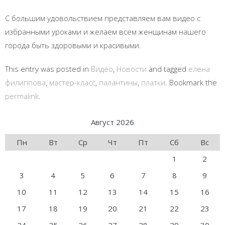
С большим удовольствием представляем вам видео с
избранными уроками и желаем всем женщинам нашего
города быть здоровыми и красивыми.
This entry was posted in
Видео
,
Новости
and tagged
елена
филиппова
,
мастер-класс
,
палантины
,
платки
. Bookmark the
permalink
.
Август 2026
Пн
Вт
Ср
Чт
Пт
Сб
Вс
1
2
3
4
5
6
7
8
9
10
11
12
13
14
15
16
17
18
19
20
21
22
23
24
25
26
27
28
29
30