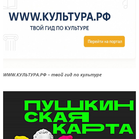
WWW.КУЛЬТУРА.РФ – твой гид по культуре