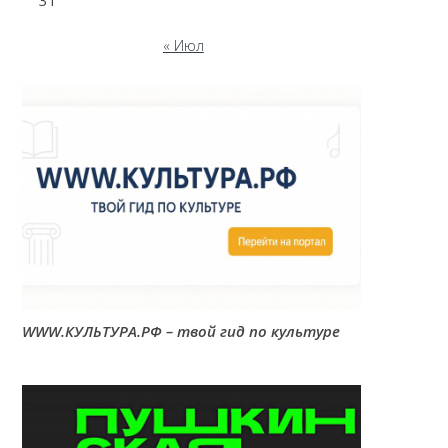
31
« Июл
WWW.КУЛЬТУРА.РФ – твой гид по культуре