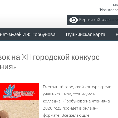
Му
"Ивантеев
Версия сайта для с
нет-музей И.Ф. Горбунова
Пушкинская карта
к на XII городской конкурс
ения»
Ежегодный городской конкурс среди
учащихся школ, техникума и
колледжа «Горбуновские чтения» в
2020 году пройдет в онлайн-
формате. Все желающие