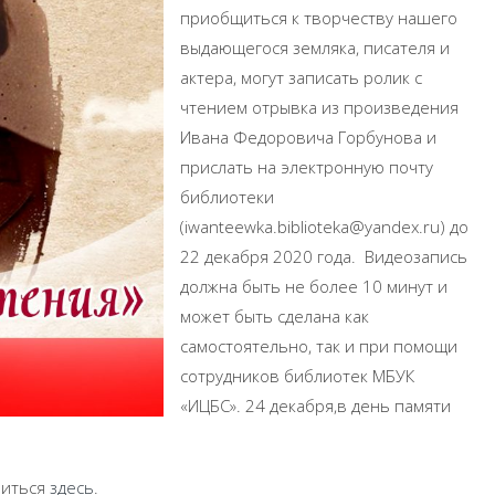
приобщиться к творчеству нашего
выдающегося земляка, писателя и
актера, могут записать ролик с
чтением отрывка из произведения
Ивана Федоровича Горбунова и
прислать на электронную почту
библиотеки
(iwanteewka.biblioteka@yandex.ru) до
22 декабря 2020 года. Видеозапись
должна быть не более 10 минут и
может быть сделана как
самостоятельно, так и при помощи
сотрудников библиотек МБУК
«ИЦБС». 24 декабря,в день памяти
миться
здесь
.