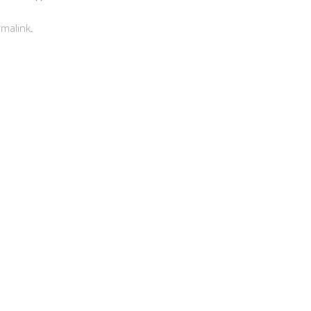
malink
.