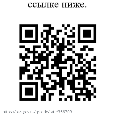
https://bus.gov.ru/qrcode/rate/356709