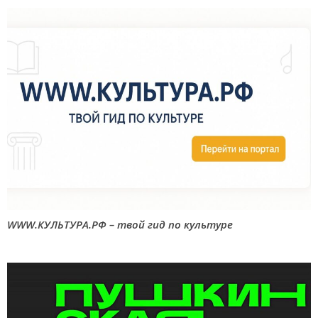
WWW.КУЛЬТУРА.РФ – твой гид по культуре