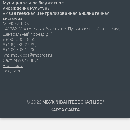
Муниципальное бюджетное
учреждение культуры
«Ивантеевская централизованная библиотечная
система»
МБУК «ИЦБС»
141282, Московская область, г.о. Пушкинский, г. Ивантеевка,
Центральный проезд, д. 1
8 (496) 536-48-55,
8 (496) 536-27-89,
8 (496) 536-11-90
ivnt_mbukicbs@mosreg.ru
Сайт МБУК "ИЦБС"
ВКонтакте
Telegram
© 2026
МБУК "ИВАНТЕЕВСКАЯ ЦБС"
КАРТА САЙТА