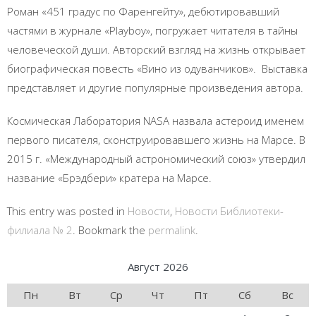
Роман «451 градус по Фаренгейту», дебютировавший
частями в журнале «Playboy», погружает читателя в тайны
человеческой души. Авторский взгляд на жизнь открывает
биографическая повесть «Вино из одуванчиков». Выставка
представляет и другие популярные произведения автора.
Космическая Лаборатория NASA назвала астероид именем
первого писателя, сконструировавшего жизнь на Марсе. В
2015 г. «Международный астрономический союз» утвердил
название «Брэдбери» кратера на Марсе.
This entry was posted in
Новости
,
Новости Библиотеки-
филиала № 2
. Bookmark the
permalink
.
Август 2026
Пн
Вт
Ср
Чт
Пт
Сб
Вс