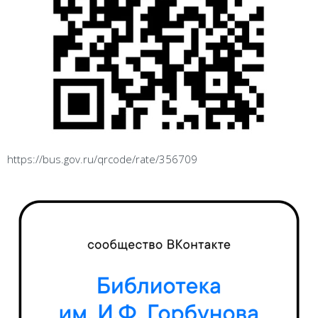
https://bus.gov.ru/qrcode/rate/356709